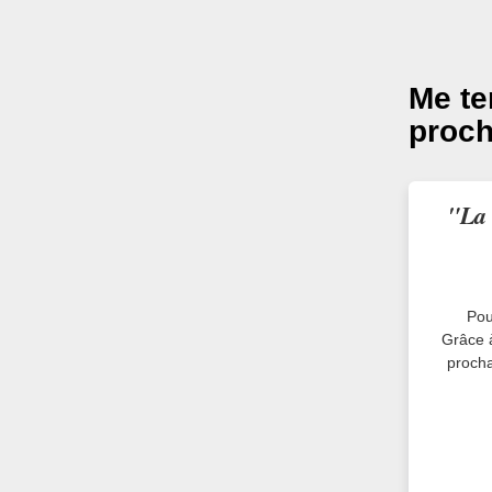
Me te
proch
"La 
Pou
Grâce à
procha