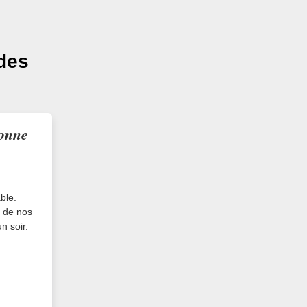
 des
bonne
ble.
e de nos
n soir.